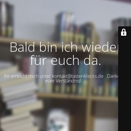
Bald bin ich wieder
für euch da.
Ihr erreicht mich unter kontakt@tastenklecks.de Danke für
euer Verständnis!