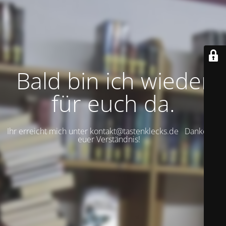
Bald bin ich wieder
für euch da.
Ihr erreicht mich unter kontakt@tastenklecks.de Danke für
euer Verständnis!