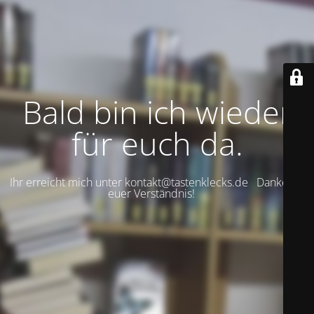
Bald bin ich wieder
für euch da.
Ihr erreicht mich unter kontakt@tastenklecks.de Danke für
euer Verständnis!