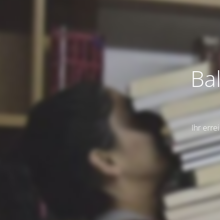
Ba
Ihr err