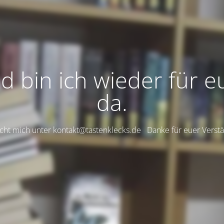
ld bin ich wieder für e
da.
eicht mich unter kontakt@tastenklecks.de Danke für euer Vers