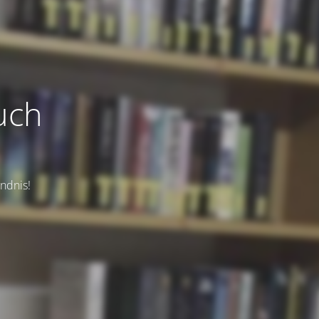
uch
tändnis!