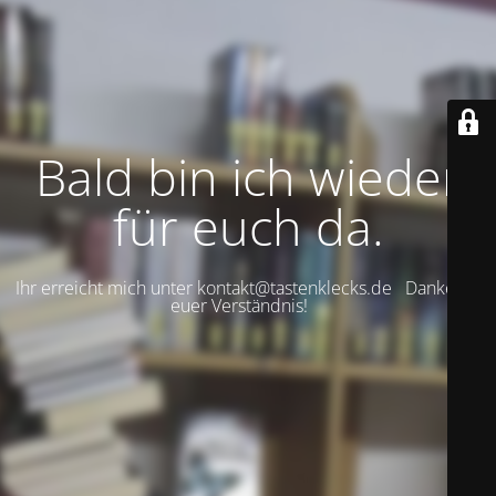
Bald bin ich wieder
für euch da.
Ihr erreicht mich unter kontakt@tastenklecks.de Danke für
euer Verständnis!