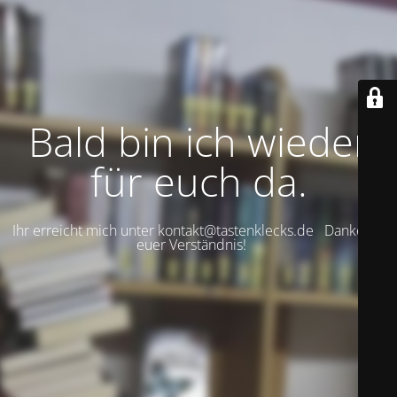
Bald bin ich wieder
für euch da.
Ihr erreicht mich unter kontakt@tastenklecks.de Danke für
euer Verständnis!