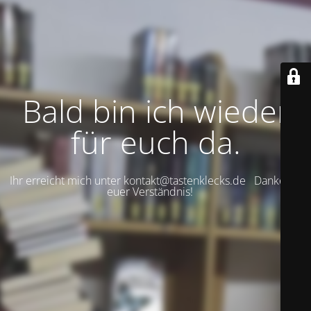
Bald bin ich wieder
für euch da.
Ihr erreicht mich unter kontakt@tastenklecks.de Danke für
euer Verständnis!